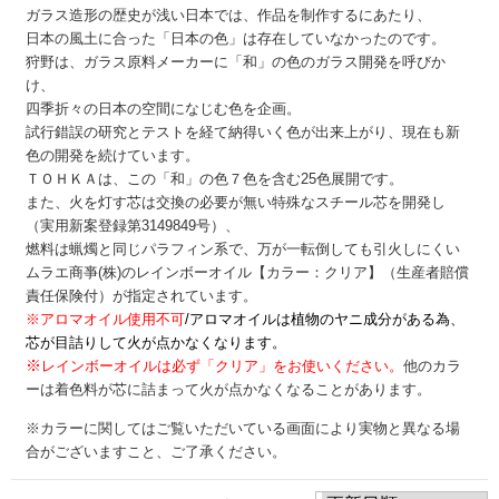
ガラス造形の歴史が浅い日本では、作品を制作するにあたり、
日本の風土に合った「日本の色」は存在していなかったのです。
狩野は、ガラス原料メーカーに「和」の色のガラス開発を呼びか
け、
四季折々の日本の空間になじむ色を企画。
試行錯誤の研究とテストを経て納得いく色が出来上がり、現在も新
色の開発を続けています。
ＴＯＨＫＡは、この「和」の色７色を含む25色展開です。
また、火を灯す芯は交換の必要が無い特殊なスチール芯を開発し
（実用新案登録第3149849号）、
燃料は蝋燭と同じパラフィン系で、万が一転倒しても引火しにくい
ムラエ商亊(株)のレインボーオイル【カラー：クリア】（生産者賠償
責任保険付）が指定されています。
※アロマオイル使用不可
/アロマオイルは植物のヤニ成分がある為、
芯が目詰りして火が点かなくなります。
※
レインボーオイルは必ず「クリア」をお使いください。
他のカラ
ーは着色料が芯に詰まって火が点かなくなることがあります。
※カラーに関してはご覧いただいている画面により実物と異なる場
合がございますこと、ご了承ください。