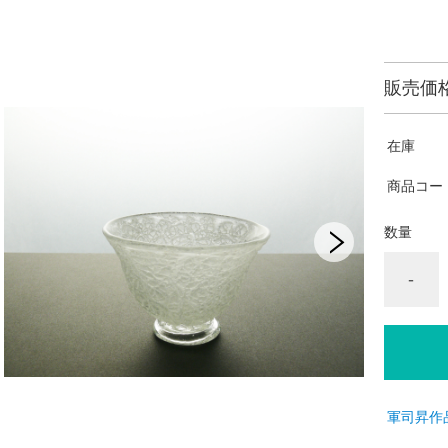
販売価
在庫
商品コー
数量
-
軍司昇作