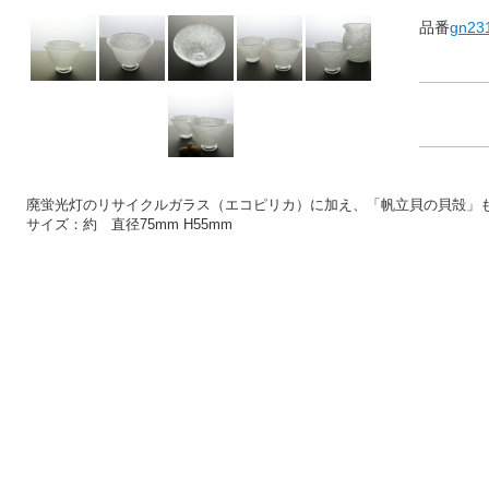
品番
gn23
廃蛍光灯のリサイクルガラス（エコピリカ）に加え、「帆立貝の貝殻」
サイズ：約 直径75mm H55mm