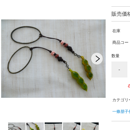
販売価
在庫
商品コー
数量
-
カテゴリ
一條朋子