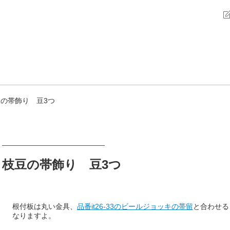
の帯飾り 豆3つ
枝豆の帯飾り 豆3つ
根付板は丸い金具、
品番it26-33のビールジョッキの帯留
と合わせる
なりますよ。