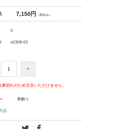
7,150円
格
（税込み）
0
ド
it2309-02
+
在庫切れのため注文いただけません。
ー
帯飾り
作品