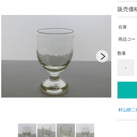
販売価
在庫
商品コー
数量
-
村山耕二