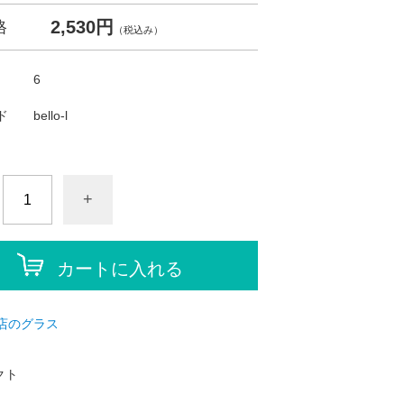
2,530円
格
（税込み）
6
ド
bello-l
+
カートに入れる
店のグラス
クト