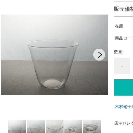
販売価
在庫
商品コー
数量
-
木村硝子
店主セレ