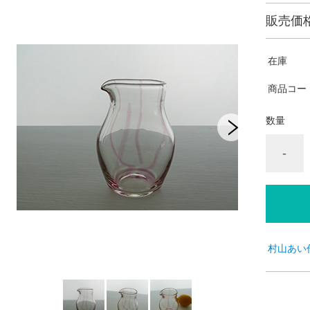
販売価
在庫
商品コー
数量
-
村山あい