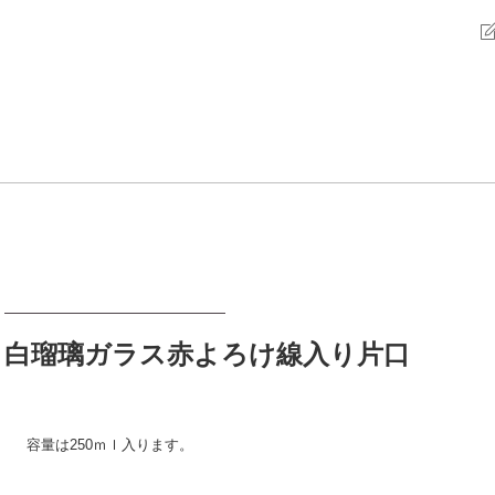
白瑠璃ガラス赤よろけ線入り片口
容量は250ｍｌ入ります。