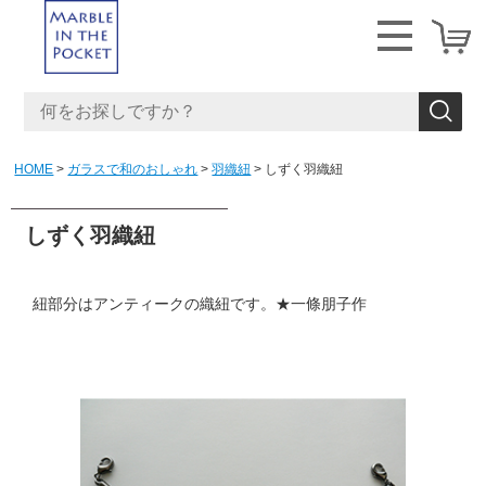
HOME
ガラスで和のおしゃれ
羽織紐
しずく羽織紐
しずく羽織紐
紐部分はアンティークの織紐です。★一條朋子作