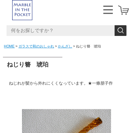
HOME
ガラスで和のおしゃれ
かんざし
ねじり簪 琥珀
ねじり簪 琥珀
ねじれが髪から外れにくくなっています。★一條朋子作