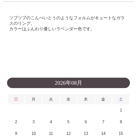
ツブツブのこんぺいとうのようなフォルムがキュートなガラ
スのリング。
カラーはふんわり優しいラベンダー色です。
2026年08月
日
月
火
水
木
金
土
1
2
3
4
5
6
7
8
9
10
11
12
13
14
15