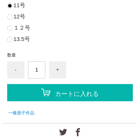
11号
12号
１２号
13.5号
数量
-
+
カートに入れる
一條朋子作品