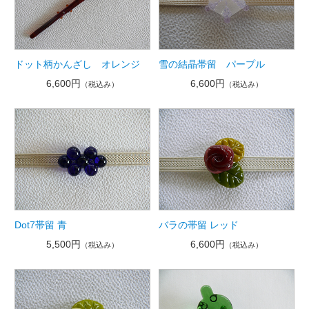
ドット柄かんざし オレンジ
雪の結晶帯留 パープル
6,600円
6,600円
（税込み）
（税込み）
Dot7帯留 青
バラの帯留 レッド
5,500円
6,600円
（税込み）
（税込み）